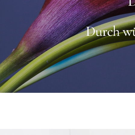
D
Durch w