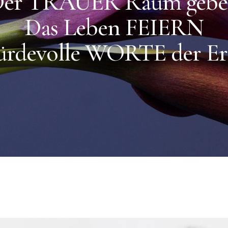
er TRAUER Raum geb
Das Leben FEIERN
ürdevolle WORTE der Er