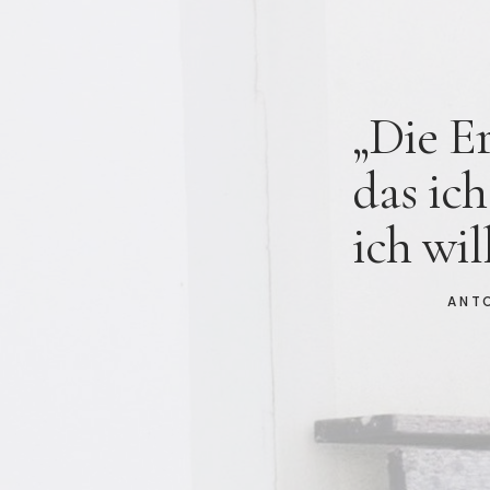
„Die Er
das ic
ich will
ANTOINETT