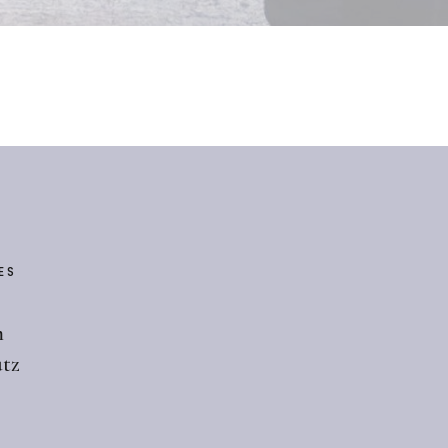
ES
m
tz