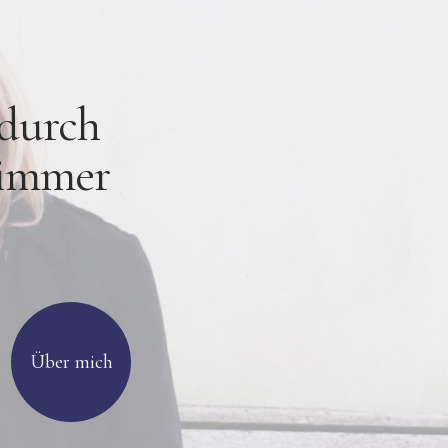
 durch
 immer
Über mich